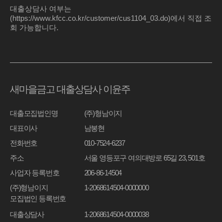
대출상담사 여부는
(https://www.kfcc.co.kr/customer/cus1104_03.do)에서 직접 조
회 가능합니다.
새마을금고 대출상담사 이윤주
대출모집법인명
(주)형남이지
대표이사
남봉현
전화번호
010-7524-6237
주소
서울 영등포구 여의대방로 65길 23, 501호
사업자 등록번호
206-86-14504
(주)형남이지
1-2068614504-0000000
모집법인 등록번호
대출상담사
1-2068614504-0000038