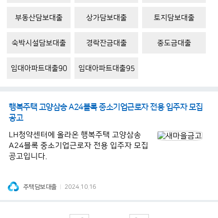
부동산담보대출
상가담보대출
토지담보대출
숙박시설담보대출
경락잔금대출
중도금대출
임대아파트대출90
임대아파트대출95
행복주택 고양삼송 A24블록 중소기업근로자 전용 입주자 모집
공고
LH청약센터에 올라온 행복주택 고양삼송
A24블록 중소기업근로자 전용 입주자 모집
공고입니다.
주택담보대출
2024.10.16