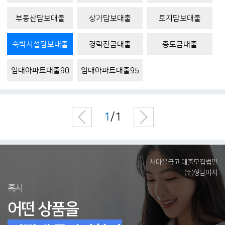
부동산담보대출
상가담보대출
토지담보대출
숙박시설담보대출
경락잔금대출
중도금대출
임대아파트대출90
임대아파트대출95
1
/1
새마을금고 대출모집법인
(주)형남이지
혹시
어떤 상품을